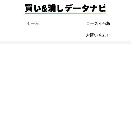
ホーム
コース別分析
お問い合わせ