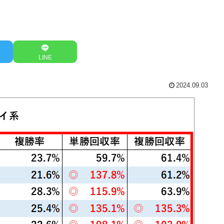
LINE
2024.09.03