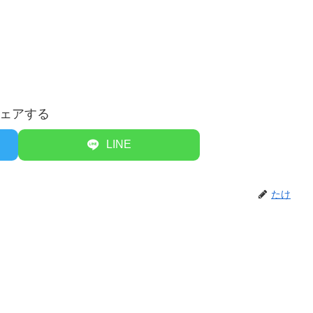
ェアする
LINE
たけ