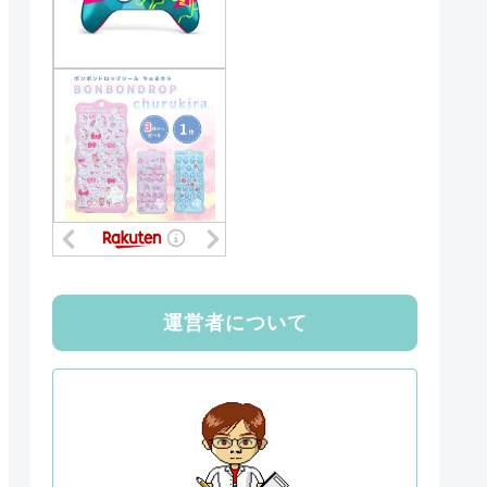
運営者について