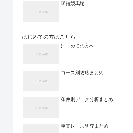
函館競馬場
はじめての方はこちら
はじめての方へ
コース別攻略まとめ
条件別データ分析まとめ
重賞レース研究まとめ