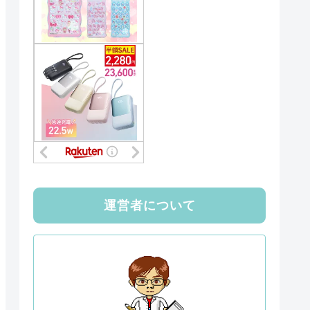
運営者について