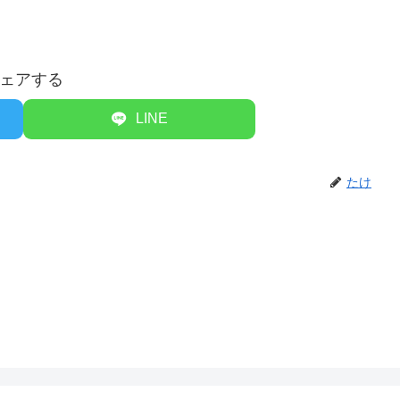
ェアする
LINE
たけ