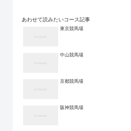
あわせて読みたいコース記事
東京競馬場
中山競馬場
京都競馬場
阪神競馬場