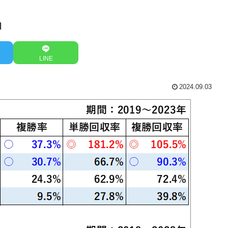
u
LINE
2024.09.03