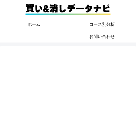
ホーム
コース別分析
お問い合わせ