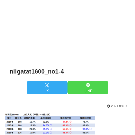
niigatat1600_no1-4
X
LINE
2021.09.07