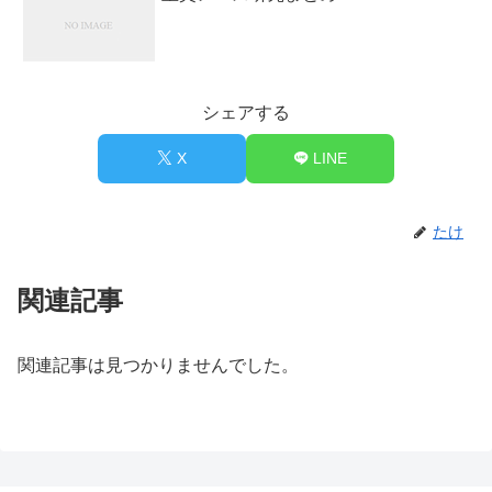
シェアする
X
LINE
たけ
関連記事
関連記事は見つかりませんでした。