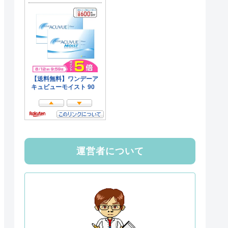
運営者について