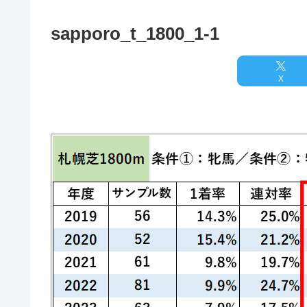
sapporo_t_1800_1-1
X