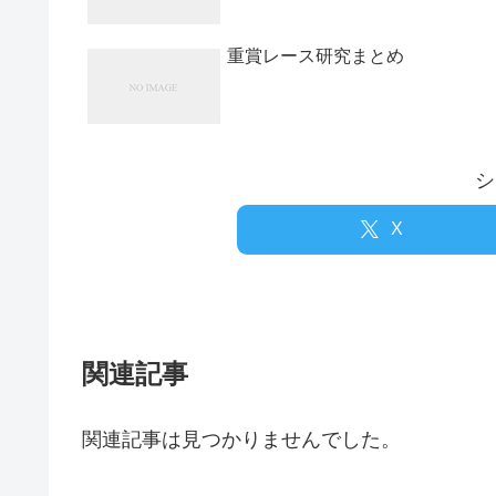
重賞レース研究まとめ
シ
X
関連記事
関連記事は見つかりませんでした。