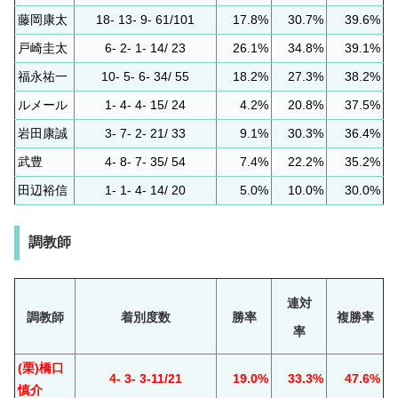
藤岡康太
18- 13- 9- 61/101
17.8%
30.7%
39.6%
戸崎圭太
6- 2- 1- 14/ 23
26.1%
34.8%
39.1%
福永祐一
10- 5- 6- 34/ 55
18.2%
27.3%
38.2%
ルメール
1- 4- 4- 15/ 24
4.2%
20.8%
37.5%
岩田康誠
3- 7- 2- 21/ 33
9.1%
30.3%
36.4%
武豊
4- 8- 7- 35/ 54
7.4%
22.2%
35.2%
田辺裕信
1- 1- 4- 14/ 20
5.0%
10.0%
30.0%
調教師
連対
調教師
着別度数
勝率
複勝率
率
(栗)橋口
4- 3- 3-11/21
19.0%
33.3%
47.6%
慎介