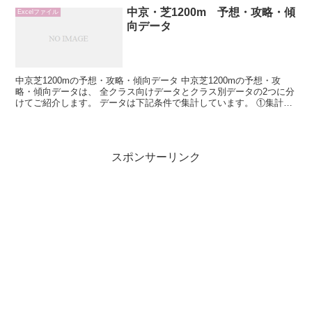
中京・芝1200m 予想・攻略・傾
Excelファイル
向データ
中京芝1200mの予想・攻略・傾向データ 中京芝1200mの予想・攻
略・傾向データは、 全クラス向けデータとクラス別データの2つに分
けてご紹介します。 データは下記条件で集計しています。 ①集計期
間：2013.11.30～2018.7.22...
スポンサーリンク