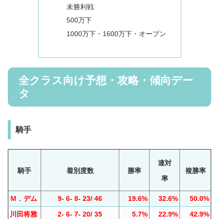
未勝利戦
500万下
1000万下・1600万下・オープン
全クラス向け予想・攻略・傾向デー
タ
騎手
連対
騎手
着別度数
勝率
複勝率
率
Ｍ．デム
9- 6- 8- 23/ 46
19.6%
32.6%
50.0%
川田将雅
2- 6- 7- 20/ 35
5.7%
22.9%
42.9%