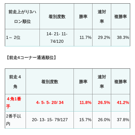
前走上がり3ハ
連対
着別度数
勝率
複勝率
ロン順位
率
14- 21- 11-
1～ 2位
11.7%
29.2%
38.3%
74/120
【前走4コーナー通過順位】
前走４
連対
着別度数
勝率
複勝率
角
率
４角1番
4- 5- 5- 20/ 34
11.8%
26.5%
41.2%
手
2番手以
20- 13- 15- 79/127
15.7%
26.0%
37.8%
内