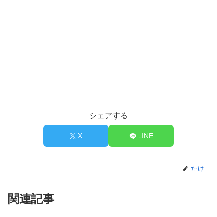
シェアする
X
LINE
たけ
関連記事