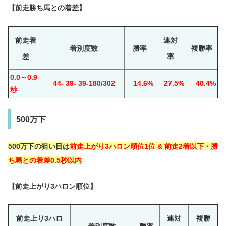
【前走勝ち馬との着差】
前走着
連対
着別度数
勝率
複勝率
差
率
0.0～0.9
44- 39- 39-180/302
14.6%
27.5%
40.4%
秒
500万下
500万下の狙い目は
前走上がり3ハロン順位1位 & 前走2着以下・勝
ち馬との着差0.5秒以内
【前走上がり3ハロン順位】
前走上り3ハロ
連対
複勝