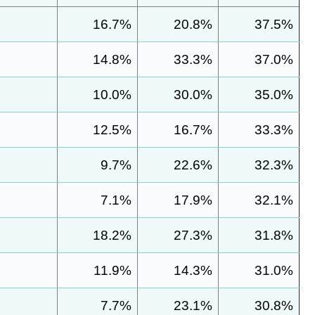
16.7%
20.8%
37.5%
14.8%
33.3%
37.0%
10.0%
30.0%
35.0%
12.5%
16.7%
33.3%
9.7%
22.6%
32.3%
7.1%
17.9%
32.1%
18.2%
27.3%
31.8%
11.9%
14.3%
31.0%
7.7%
23.1%
30.8%