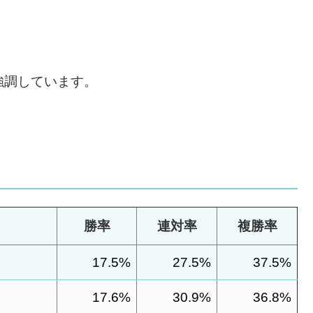
強調しています。
勝率
連対率
複勝率
17.5%
27.5%
37.5%
17.6%
30.9%
36.8%