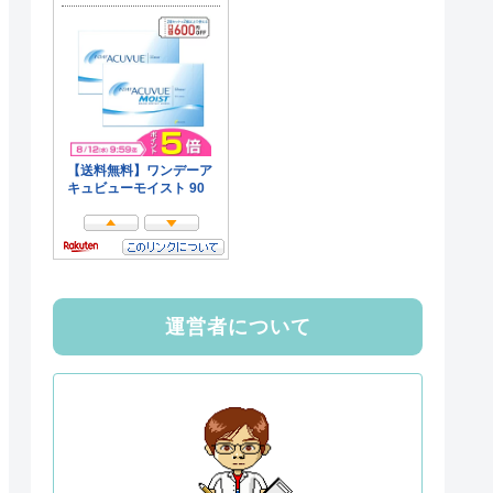
運営者について