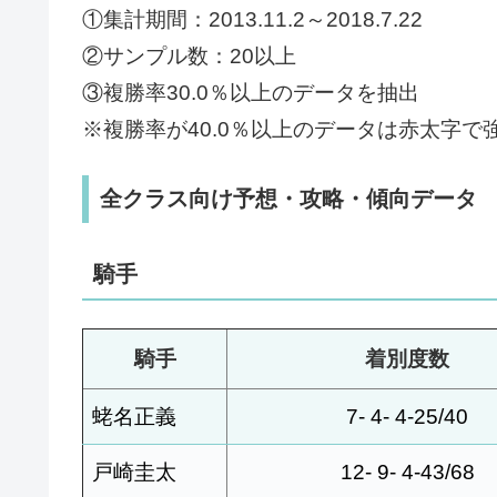
①集計期間：2013.11.2～2018.7.22
②サンプル数：20以上
③複勝率30.0％以上のデータを抽出
※複勝率が40.0％以上のデータは赤太字で
全クラス向け予想・攻略・傾向データ
騎手
騎手
着別度数
蛯名正義
7- 4- 4-25/40
戸崎圭太
12- 9- 4-43/68