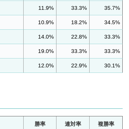
11.9%
33.3%
35.7%
10.9%
18.2%
34.5%
14.0%
22.8%
33.3%
19.0%
33.3%
33.3%
12.0%
22.9%
30.1%
勝率
連対率
複勝率