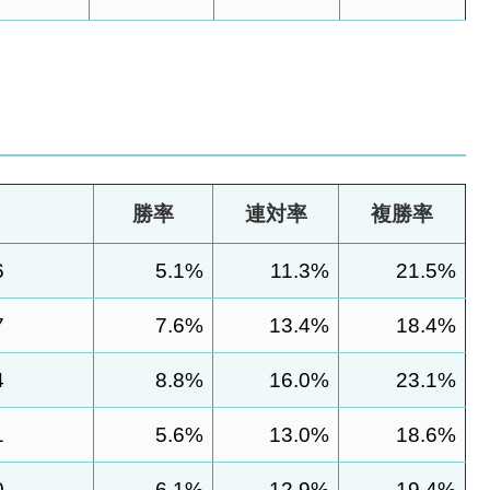
勝率
連対率
複勝率
6
5.1%
11.3%
21.5%
7
7.6%
13.4%
18.4%
4
8.8%
16.0%
23.1%
1
5.6%
13.0%
18.6%
0
6.1%
12.9%
19.4%