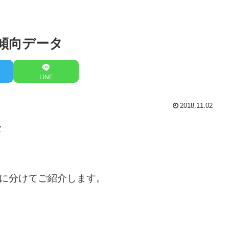
・傾向データ
LINE
2018.11.02
タ
、
つに分けてご紹介します。