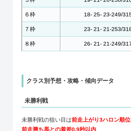
６枠
18- 25- 23-249/31
７枠
23- 21- 21-253/31
８枠
26- 21- 21-249/31
クラス別予想・攻略・傾向データ
未勝利戦
未勝利戦の狙い目は
前走上がり3ハロン順位1
前走勝ち馬との着差0.9秒以内