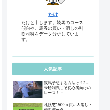
たけ
たけと申します。競馬のコース
傾向や、馬券の買い・消しの判
断材料をデータ分析していま
す。
人気記事
競馬予想する方法は？2～
未勝利戦こそ初心者向けの
レース！～
札幌芝1500m 買い＆消し・
傾向データ