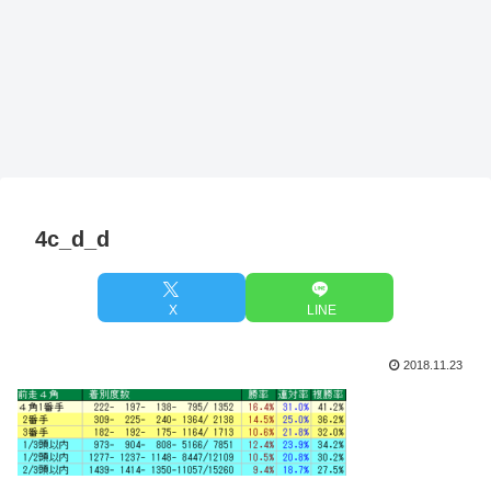
4c_d_d
X
LINE
2018.11.23