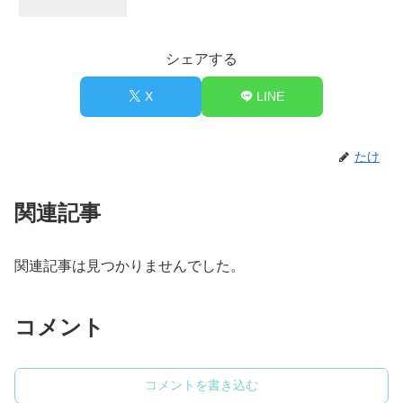
シェアする
X
LINE
たけ
関連記事
関連記事は見つかりませんでした。
コメント
コメントを書き込む