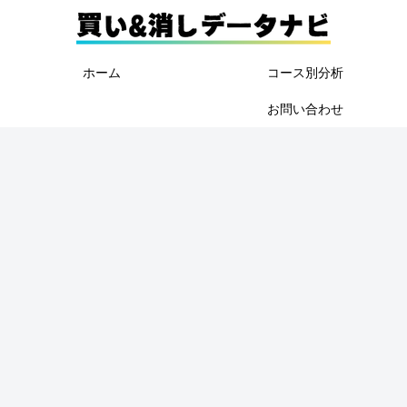
ホーム
コース別分析
お問い合わせ