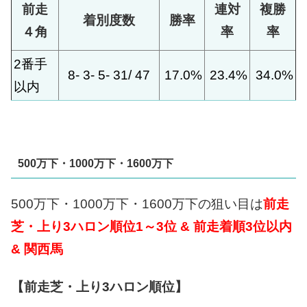
前走
連対
複勝
着別度数
勝率
４角
率
率
2番手
8- 3- 5- 31/ 47
17.0%
23.4%
34.0%
以内
500万下・1000万下・1600万下
500万下・1000万下・1600万下の狙い目は
前走
芝・上り3ハロン順位1～3位 & 前走着順3位以内
& 関西馬
【前走芝・上り3ハロン順位】