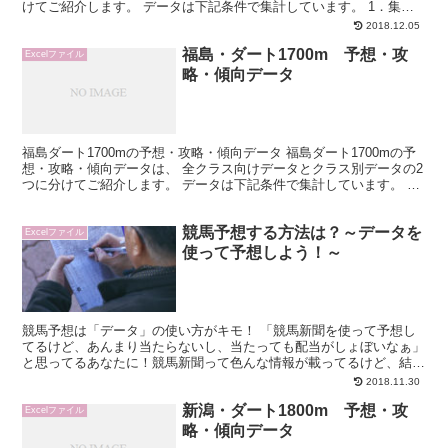
けてご紹介します。 データは下記条件で集計しています。 1．集計
期間：2014.2.8～2018.9.2 2．...
2018.12.05
福島・ダート1700m 予想・攻
Excelファイル
略・傾向データ
福島ダート1700mの予想・攻略・傾向データ 福島ダート1700mの予
想・攻略・傾向データは、 全クラス向けデータとクラス別データの2
つに分けてご紹介します。 データは下記条件で集計しています。 ①
集計期間：2013.11.2～2018.7...
競馬予想する方法は？～データを
Excelファイル
使って予想しよう！～
競馬予想は「データ」の使い方がキモ！ 「競馬新聞を使って予想し
てるけど、あんまり当たらないし、当たっても配当がしょぼいなぁ」
と思ってるあなたに！競馬新聞って色んな情報が載ってるけど、結局
「強そうな馬」を探すのが精一杯で、タイムとか通過順位と...
2018.11.30
新潟・ダート1800m 予想・攻
Excelファイル
略・傾向データ