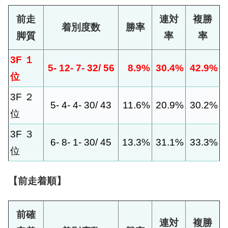
前走
連対
複勝
着別度数
勝率
脚質
率
率
3F １
5- 12- 7- 32/ 56
8.9%
30.4%
42.9%
位
3F ２
5- 4- 4- 30/ 43
11.6%
20.9%
30.2%
位
3F ３
6- 8- 1- 30/ 45
13.3%
31.1%
33.3%
位
【前走着順】
前確
連対
複勝