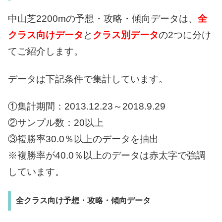
中山芝2200mの予想・攻略・傾向データは、
全
クラス向けデータ
と
クラス別データ
の2つに分け
てご紹介します。
データは下記条件で集計しています。
①集計期間：2013.12.23～2018.9.29
②サンプル数：20以上
③複勝率30.0％以上のデータを抽出
※複勝率が40.0％以上のデータは赤太字で強調
しています。
全クラス向け予想・攻略・傾向データ