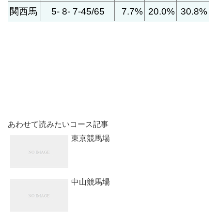
関西馬
5- 8- 7-45/65
7.7%
20.0%
30.8%
あわせて読みたいコース記事
東京競馬場
中山競馬場