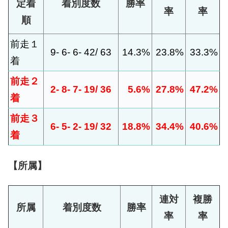
定着
着別度数
勝率
率
率
順
前走１
9- 6- 6- 42/ 63
14.3%
23.8%
33.3%
着
前走２
2- 8- 7- 19/ 36
5.6%
27.8%
47.2%
着
前走３
6- 5- 2- 19/ 32
18.8%
34.4%
40.6%
着
【所属】
連対
複勝
所属
着別度数
勝率
率
率