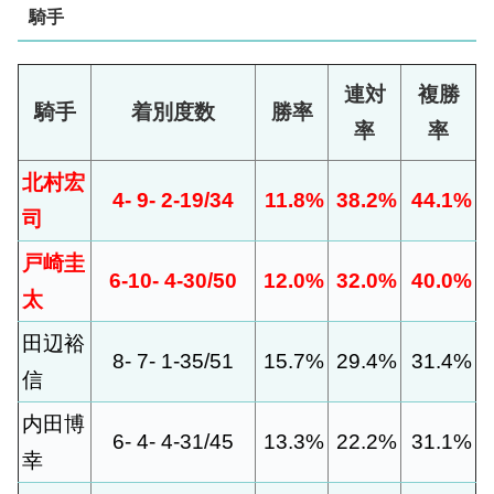
騎手
連対
複勝
騎手
着別度数
勝率
率
率
北村宏
4- 9- 2-19/34
11.8%
38.2%
44.1%
司
戸崎圭
6-10- 4-30/50
12.0%
32.0%
40.0%
太
田辺裕
8- 7- 1-35/51
15.7%
29.4%
31.4%
信
内田博
6- 4- 4-31/45
13.3%
22.2%
31.1%
幸