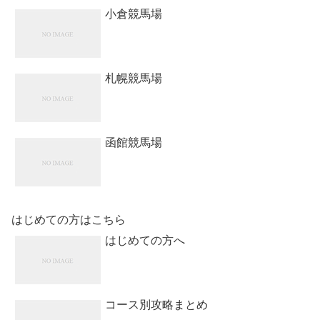
小倉競馬場
札幌競馬場
函館競馬場
はじめての方はこちら
はじめての方へ
コース別攻略まとめ