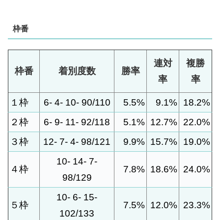
枠番
連対
複勝
枠番
着別度数
勝率
率
率
１枠
6- 4- 10- 90/110
5.5%
9.1%
18.2%
２枠
6- 9- 11- 92/118
5.1%
12.7%
22.0%
３枠
12- 7- 4- 98/121
9.9%
15.7%
19.0%
10- 14- 7-
４枠
7.8%
18.6%
24.0%
98/129
10- 6- 15-
５枠
7.5%
12.0%
23.3%
102/133