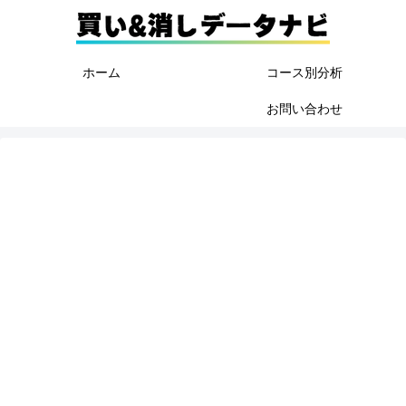
ホーム
コース別分析
お問い合わせ