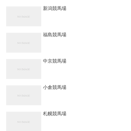
新潟競馬場
福島競馬場
中京競馬場
小倉競馬場
札幌競馬場