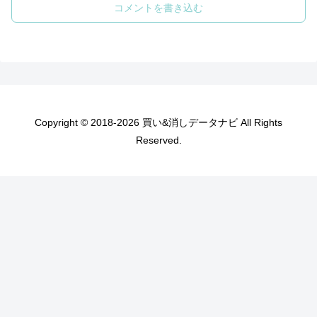
コメントを書き込む
Copyright © 2018-2026 買い&消しデータナビ All Rights
Reserved.