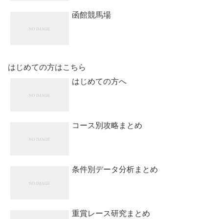
函館競馬場
はじめての方はこちら
はじめての方へ
コース別攻略まとめ
条件別データ分析まとめ
重賞レース研究まとめ